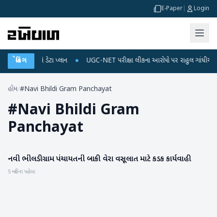
E-Paper
|
Login
 રિચાર્જ અને ડેટા પ્લાન
બ્રેકિંગ
●
UGC-NET પરીક્ષા લીકના આરોપો પર રાહુલ ગાંધીએ કેન્દ્ર પર
હોમ
/
#Navi Bhildi Gram Panchayat
#
Navi Bhildi Gram
Panchayat
નવી ભીલડી ગ્રામ પંચાયતની બાકી વેરા વસૂલાત માટે કડક કાર્યવાહી
બનાસકાંઠા
5 મહિના પહેલા