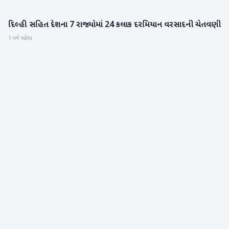
દિલ્હી સહિત દેશના 7 રાજ્યોમાં 24 કલાક દરમિયાન વરસાદની ચેતવણી
હવામાન
1 વર્ષ પહેલા