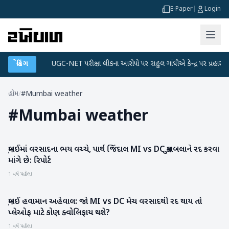
E-Paper
|
Login
ટા પ્લાન
બ્રેકિંગ
●
UGC-NET પરીક્ષા લીકના આરોપો પર રાહુલ ગાંધીએ કેન્દ્ર પર પ્રહાર કર્યા
હોમ
/
#Mumbai weather
#
Mumbai weather
મુંબઈમાં વરસાદના ભય વચ્ચે, પાર્થ જિંદાલ MI vs DC મુકાબલાને રદ કરવા
રાષ્ટ્રીય
માંગે છે: રિપોર્ટ
1 વર્ષ પહેલા
મુંબઈ હવામાન અહેવાલ: જો MI vs DC મેચ વરસાદથી રદ થાય તો
રમતગમત
પ્લેઓફ માટે કોણ ક્વોલિફાય થશે?
1 વર્ષ પહેલા