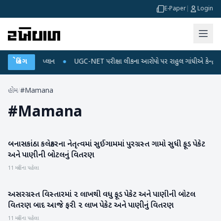
E-Paper
|
Login
ર્જ અને ડેટા પ્લાન
બ્રેકિંગ
●
UGC-NET પરીક્ષા લીકના આરોપો પર રાહુલ ગાંધીએ કેન્દ્ર પર પ્રહ
હોમ
/
#Mamana
#
Mamana
બનાસકાંઠા કલેક્ટરના નેતૃત્વમાં સુઈગામમાં પુરગ્રસ્ત ગામો સુધી ફૂડ પેકેટ
બનાસકાંઠા
અને પાણીની બોટલનું વિતરણ
11 મહિના પહેલા
અસરગ્રસ્ત વિસ્તારમાં ૨ લાખથી વધુ ફૂડ પેકેટ અને પાણીની બોટલ
બનાસકાંઠા
વિતરણ બાદ આજે ફરી ૨ લાખ પેકેટ અને પાણીનું વિતરણ
11 મહિના પહેલા