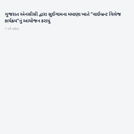
ગુજરાત એનસીસી દ્વારા સુઈગામના મમાણા ખાતે “વાઈબ્રન્ટ વિલેજ
બનાસકાંઠા
કાર્યક્રમ”નું આયોજન કરાયું
1 વર્ષ પહેલા