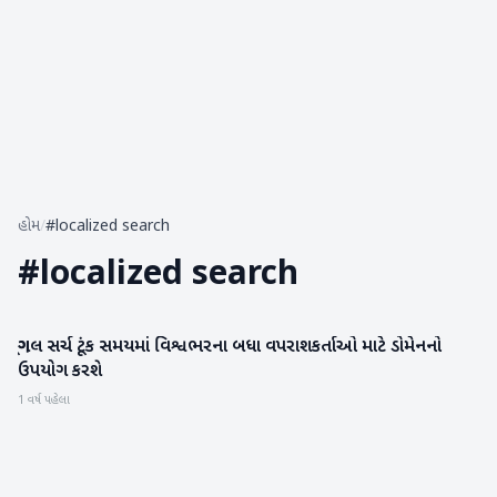
હોમ
/
#localized search
#
localized search
ગૂગલ સર્ચ ટૂંક સમયમાં વિશ્વભરના બધા વપરાશકર્તાઓ માટે ડોમેનનો
ગેજેટ
ઉપયોગ કરશે
1 વર્ષ પહેલા