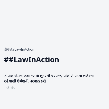
હોમ
/
##LawInAction
#
#LawInAction
ગોપાલ ખેમકા હત્યા કેસમાં શૂટરની ધરપકડ, પોલીસે પટના શહેરના
રાષ્ટ્રીય
રહેવાસી ઉમેશની ધરપકડ કરી
1 વર્ષ પહેલા