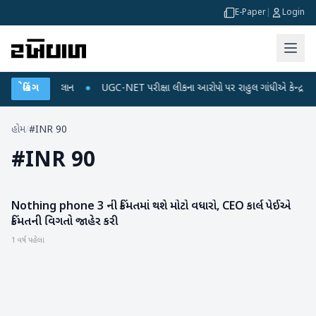
E-Paper
|
Login
્જ અને ડેટા પ્લાન
બ્રેકિંગ
●
UGC-NET પરીક્ષા લીકના આરોપો પર રાહુલ ગાંધીએ કેન્દ્ર પર પ્રહા
હોમ
/
#INR 90
#
INR 90
Nothing phone 3 ની કિંમતમાં થશે મોટો વધારો, CEO કાર્લ પેઈએ
ગેજેટ
કિંમતની વિગતો જાહેર કરી
1 વર્ષ પહેલા