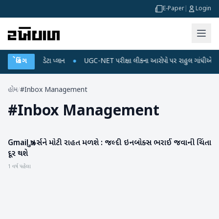
E-Paper
|
Login
રિચાર્જ અને ડેટા પ્લાન
બ્રેકિંગ
●
UGC-NET પરીક્ષા લીકના આરોપો પર રાહુલ ગાંધીએ કેન્દ્ર પર 
હોમ
/
#Inbox Management
#
Inbox Management
Gmail યુઝર્સને મોટી રાહત મળશે : જલ્દી ઇનબોક્સ ભરાઈ જવાની ચિંતા
સાયન્સ & ટેકનોલોજી
દૂર થશે
1 વર્ષ પહેલા