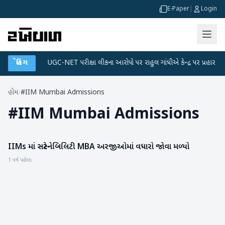
E-Paper
|
Login
ા પ્લાન
બ્રેકિંગ
●
UGC-NET પરીક્ષા લીકના આરોપો પર રાહુલ ગાંધીએ કેન્દ્ર પર પ્રહાર કર્યા
હોમ
/
#IIM Mumbai Admissions
#
IIM Mumbai Admissions
IIMs માં સસ્ટેનેબિલિટી MBA અરજીઓમાં વધારો જોવા મળ્યો
હવામાન
1 વર્ષ પહેલા