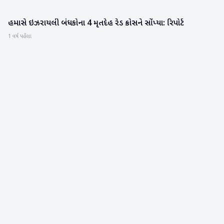
હમાસે ઇઝરાયલી બંધકોના 4 મૃતદેહ રેડ ક્રોસને સોંપ્યા: રિપોર્ટ
આંતરરાષ્ટ્રીય
1 વર્ષ પહેલા