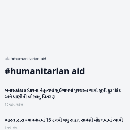
હોમ
/
#humanitarian aid
#
humanitarian aid
બનાસકાંઠા કલેક્ટરના નેતૃત્વમાં સુઈગામમાં પુરગ્રસ્ત ગામો સુધી ફૂડ પેકેટ
બનાસકાંઠા
અને પાણીની બોટલનું વિતરણ
10 મહિના પહેલા
ભારત દ્વારા મ્યાનમારમાં 15 ટનથી વધુ રાહત સામગ્રી મોકલવામાં આવી
રાષ્ટ્રીય
1 વર્ષ પહેલા