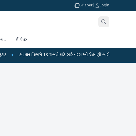
E-Paper
|
Login
્ય
ઈ-પેપર
માન વિભાગે 18 રાજ્યો માટે ભારે વરસાદની ચેતવણી જારી કરી
●
સિદ્ધપુરથી બોમ્બ બ