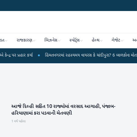
રાત
રાજકારણ
બિઝનેસ
સ્પોર્ટ્સ
હેલ્થ
ગેજેટ
અન
રહાર કર્યા
●
હિંમતનગરમાં રહસ્યમય વાયરસ કે ચાંદીપુરા? 6 બાળકોના મોતથી ફફડાટ
આજે દિલ્હી સહિત 10 રાજ્યોમાં વરસાદ આગાહી, પંજાબ-
હવામાન
હરિયાણામાં કરા પડવાની ચેતવણી
1 વર્ષ પહેલા