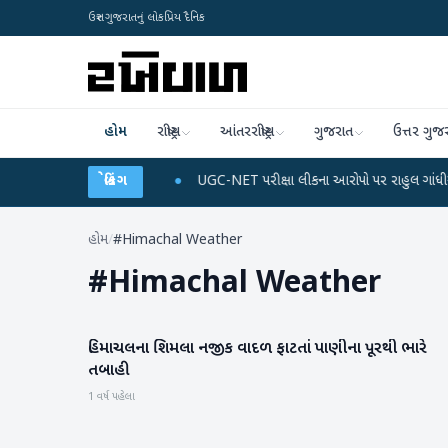
ઉત્તર ગુજરાતનું લોકપ્રિય દૈનિક
હોમ
રાષ્ટ્રીય
આંતરરાષ્ટ્રીય
ગુજરાત
ઉત્તર ગુજ
ાર્જ અને ડેટા પ્લાન
બ્રેકિંગ
●
UGC-NET પરીક્ષા લીકના આરોપો પર રાહુલ ગાંધીએ કેન્દ્ર પર પ્
હોમ
/
#Himachal Weather
#
Himachal Weather
હિમાચલના શિમલા નજીક વાદળ ફાટતાં પાણીના પૂરથી ભારે
રાષ્ટ્રીય
તબાહી
1 વર્ષ પહેલા