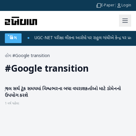
E-Paper
|
Login
 ડેટા પ્લાન
બ્રેકિંગ
●
UGC-NET પરીક્ષા લીકના આરોપો પર રાહુલ ગાંધીએ કેન્દ્ર પર પ્રહાર કર્ય
હોમ
/
#Google transition
#
Google transition
ગૂગલ સર્ચ ટૂંક સમયમાં વિશ્વભરના બધા વપરાશકર્તાઓ માટે ડોમેનનો
ગેજેટ
ઉપયોગ કરશે
1 વર્ષ પહેલા