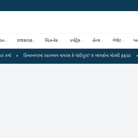
રાત
રાજકારણ
બિઝનેસ
સ્પોર્ટ્સ
હેલ્થ
ગેજેટ
અન
હિંમતનગરમાં રહસ્યમય વાયરસ કે ચાંદીપુરા? 6 બાળકોના મોતથી ફફડાટ
●
હવામાન વિભ