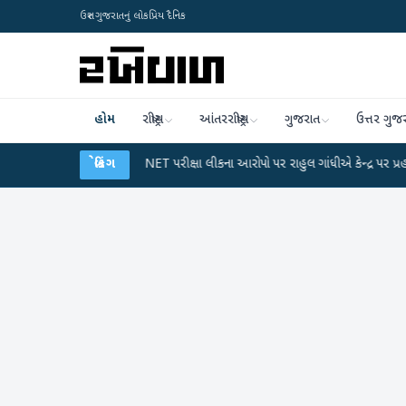
ઉત્તર ગુજરાતનું લોકપ્રિય દૈનિક
હોમ
રાષ્ટ્રીય
આંતરરાષ્ટ્રીય
ગુજરાત
ઉત્તર ગુજ
ાન
●
UGC-NET પરીક્ષા લીકના આરોપો પર રાહુલ ગાંધીએ કેન્દ્ર પર પ્રહાર કર્યા
બ્રેકિંગ
●