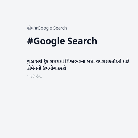
હોમ
/
#Google Search
#
Google Search
ગૂગલ સર્ચ ટૂંક સમયમાં વિશ્વભરના બધા વપરાશકર્તાઓ માટે
ગેજેટ
ડોમેનનો ઉપયોગ કરશે
1 વર્ષ પહેલા