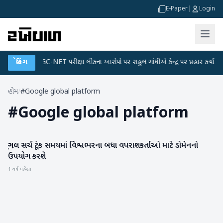
E-Paper
|
Login
લાન
●
બ્રેકિંગ
UGC-NET પરીક્ષા લીકના આરોપો પર રાહુલ ગાંધીએ કેન્દ્ર પર પ્રહાર કર્યા
●
હોમ
/
#Google global platform
#
Google global platform
ગૂગલ સર્ચ ટૂંક સમયમાં વિશ્વભરના બધા વપરાશકર્તાઓ માટે ડોમેનનો
ગેજેટ
ઉપયોગ કરશે
1 વર્ષ પહેલા