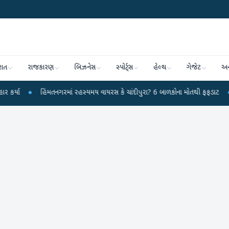
રાત
રાજકારણ
બિઝનેસ
સ્પોર્ટ્સ
હેલ્થ
ગેજેટ
અન
હિંમતનગરમાં રહસ્યમય વાયરસ કે ચાંદીપુરા? 6 બાળકોના મોતથી ફફડાટ
●
હવામાન વિભ