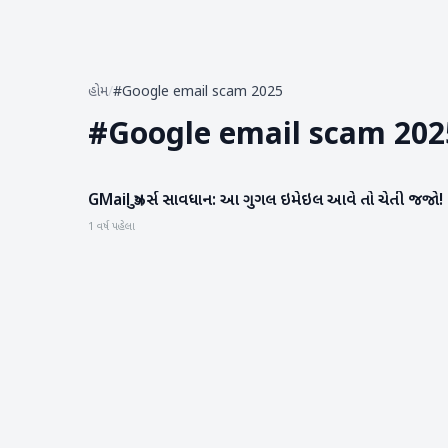
હોમ
/
#Google email scam 2025
#
Google email scam 202
GMail યુઝર્સ સાવધાન: આ ગુગલ ઇમેઇલ આવે તો ચેતી જજો!
ગેજેટ
1 વર્ષ પહેલા