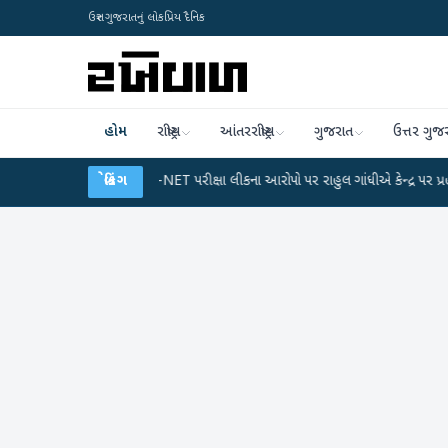
ઉત્તર ગુજરાતનું લોકપ્રિય દૈનિક
હોમ
રાષ્ટ્રીય
આંતરરાષ્ટ્રીય
ગુજરાત
ઉત્તર ગુજ
લાન
●
UGC-NET પરીક્ષા લીકના આરોપો પર રાહુલ ગાંધીએ કેન્દ્ર પર પ્રહાર કર્યા
બ્રેકિંગ
●