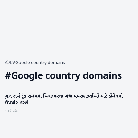
હોમ
/
#Google country domains
#
Google country domains
ગૂગલ સર્ચ ટૂંક સમયમાં વિશ્વભરના બધા વપરાશકર્તાઓ માટે ડોમેનનો
ગેજેટ
ઉપયોગ કરશે
1 વર્ષ પહેલા