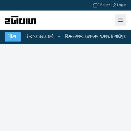
E-Paper
|
Login
ાંધીએ કેન્દ્ર પર પ્રહાર કર્યા
બ્રેકિંગ
●
હિંમતનગરમાં રહસ્યમય વાયરસ કે ચાંદીપુરા? 6 બા