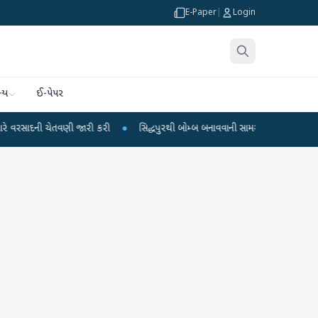
E-Paper
|
Login
્ય
ઈ-પેપર
ી ચેતવણી જારી કરી
●
સિદ્ધપુરથી બોમ્બ બનાવવાની સામગ્રી સાથે જૈશના 5 શંકાસ્પદ 