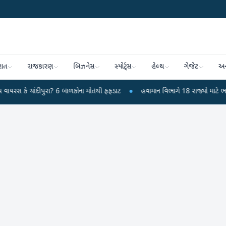
રાત
રાજકારણ
બિઝનેસ
સ્પોર્ટ્સ
હેલ્થ
ગેજેટ
અન
ચાંદીપુરા? 6 બાળકોના મોતથી ફફડાટ
●
હવામાન વિભાગે 18 રાજ્યો માટે ભારે વરસાદન