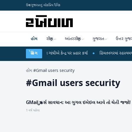
ઉત્તર ગુજરાતનું લોકપ્રિય દૈનિક
હોમ
રાષ્ટ્રીય
આંતરરાષ્ટ્રીય
ગુજરાત
ઉત્તર ગુજ
આરોપો પર રાહુલ ગાંધીએ કેન્દ્ર પર પ્રહાર કર્યા
બ્રેકિંગ
●
હિંમતનગરમાં રહસ્યમય વાયરસ કે 
હોમ
/
#Gmail users security
#
Gmail users security
GMail યુઝર્સ સાવધાન: આ ગુગલ ઇમેઇલ આવે તો ચેતી જજો!
ગેજેટ
1 વર્ષ પહેલા