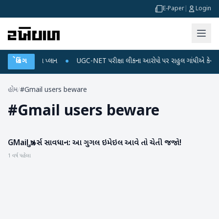
E-Paper
|
Login
ાર્જ અને ડેટા પ્લાન
બ્રેકિંગ
●
UGC-NET પરીક્ષા લીકના આરોપો પર રાહુલ ગાંધીએ કેન્દ્ર પર પ્ર
હોમ
/
#Gmail users beware
#
Gmail users beware
GMail યુઝર્સ સાવધાન: આ ગુગલ ઇમેઇલ આવે તો ચેતી જજો!
ગેજેટ
1 વર્ષ પહેલા