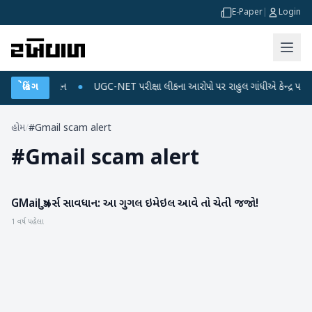
E-Paper
|
Login
 અને ડેટા પ્લાન
બ્રેકિંગ
●
UGC-NET પરીક્ષા લીકના આરોપો પર રાહુલ ગાંધીએ કેન્દ્ર પર પ્રહાર 
હોમ
/
#Gmail scam alert
#
Gmail scam alert
GMail યુઝર્સ સાવધાન: આ ગુગલ ઇમેઇલ આવે તો ચેતી જજો!
ગેજેટ
1 વર્ષ પહેલા