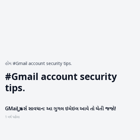
હોમ
/
#Gmail account security tips.
#
Gmail account security
tips.
GMail યુઝર્સ સાવધાન: આ ગુગલ ઇમેઇલ આવે તો ચેતી જજો!
ગેજેટ
1 વર્ષ પહેલા