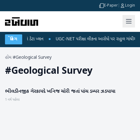
E-Paper
|
Login
 રિચાર્જ અને ડેટા પ્લાન
બ્રેકિંગ
●
UGC-NET પરીક્ષા લીકના આરોપો પર રાહુલ ગાંધીએ કેન્દ્ર પર
હોમ
/
#Geological Survey
#
Geological Survey
ભીલડી નજીક ગેરકાયદે ખનિજ ચોરી જતાં પાંચ ડમ્પર ઝડપાયા
બનાસકાંઠા
1 વર્ષ પહેલા