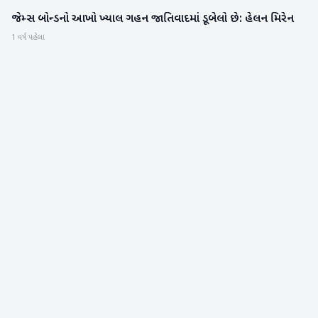
જેમ્સ બોન્ડનો આખો ખ્યાલ ગહન જાતિવાદમાં ડૂબેલો છે: હેલન મિરેન
મનોરંજન
1 વર્ષ પહેલા