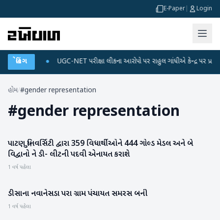
E-Paper
|
Login
 ડેટા પ્લાન
બ્રેકિંગ
●
UGC-NET પરીક્ષા લીકના આરોપો પર રાહુલ ગાંધીએ કેન્દ્ર પર પ્રહાર કર્ય
હોમ
/
#gender representation
#
gender representation
પાટણ યુનિવર્સિટી દ્વારા 359 વિધાર્થીઓને 444 ગોલ્ડ મેડલ અને બે
પાટણ
વિદ્વાનો ને ડી- લીટની પદવી એનાયત કરાશે
1 વર્ષ પહેલા
ડીસાના નવાનેસડા પરા ગ્રામ પંચાયત સમરસ બની
બનાસકાંઠા
1 વર્ષ પહેલા