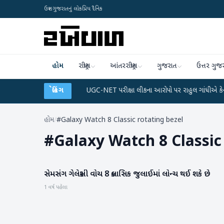
ઉત્તર ગુજરાતનું લોકપ્રિય દૈનિક
હોમ
રાષ્ટ્રીય
આંતરરાષ્ટ્રીય
ગુજરાત
ઉત્તર ગુજ
 અને ડેટા પ્લાન
●
બ્રેકિંગ
UGC-NET પરીક્ષા લીકના આરોપો પર રાહુલ ગાંધીએ કેન્દ્ર પર પ્રહાર 
હોમ
/
#Galaxy Watch 8 Classic rotating bezel
#
Galaxy Watch 8 Classic
સેમસંગ ગેલેક્સી વોચ 8 ક્લાસિક જુલાઈમાં લોન્ચ થઈ શકે છે
ગેજેટ
1 વર્ષ પહેલા