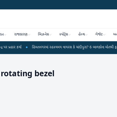
રાત
રાજકારણ
બિઝનેસ
સ્પોર્ટ્સ
હેલ્થ
ગેજેટ
અન
કર્યા
●
હિંમતનગરમાં રહસ્યમય વાયરસ કે ચાંદીપુરા? 6 બાળકોના મોતથી ફફડાટ
●
 rotating bezel