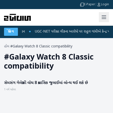
E-Paper
|
Login
જ અને ડેટા પ્લાન
બ્રેકિંગ
●
UGC-NET પરીક્ષા લીકના આરોપો પર રાહુલ ગાંધીએ કેન્દ્ર પર પ્રહાર
હોમ
/
#Galaxy Watch 8 Classic compatibility
#
Galaxy Watch 8 Classic
compatibility
સેમસંગ ગેલેક્સી વોચ 8 ક્લાસિક જુલાઈમાં લોન્ચ થઈ શકે છે
ગેજેટ
1 વર્ષ પહેલા