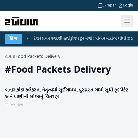
E-Paper
|
Login
કાશમાં જશે
બ્રેકિંગ
●
દેશને પ્રથમ સ્વદેશી હાઇડ્રોજન ટ્રેન મળી : પીએમ મોદીએ લીલી ઝંડી બતાવ
હોમ
/
#Food Packets Delivery
#
Food Packets Delivery
બનાસકાંઠા કલેક્ટરના નેતૃત્વમાં સુઈગામમાં પુરગ્રસ્ત ગામો સુધી ફૂડ પેકેટ
બનાસકાંઠા
અને પાણીની બોટલનું વિતરણ
11 મહિના પહેલા