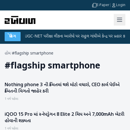
E-Paper
|
Login
 પ્લાન
બ્રેકિંગ
●
UGC-NET પરીક્ષા લીકના આરોપો પર રાહુલ ગાંધીએ કેન્દ્ર પર પ્રહાર કર્યા
હોમ
/
#flagship smartphone
#
flagship smartphone
Nothing phone 3 ની કિંમતમાં થશે મોટો વધારો, CEO કાર્લ પેઈએ
ગેજેટ
કિંમતની વિગતો જાહેર કરી
1 વર્ષ પહેલા
iQOO 15 Pro માં સ્નેપડ્રેગન 8 Elite 2 ચિપ અને 7,000mAh બેટરી
ગેજેટ
હોવાની શક્યતા
1 વર્ષ પહેલા