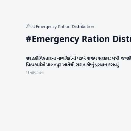
હોમ
/
#Emergency Ration Distribution
#
Emergency Ration Dist
સરહદી વિસ્તારના નાગરિકોની પડખે રાજ્ય સરકાર: મંત્રી જગદ
બનાસકાંઠા
વિશ્વકર્માએ પાલનપુર ખાતેથી રાશન કીટનું પ્રસ્થાન કરાવ્યું
11 મહિના પહેલા