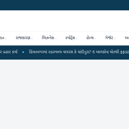
રાત
રાજકારણ
બિઝનેસ
સ્પોર્ટ્સ
હેલ્થ
ગેજેટ
અન
●
હિંમતનગરમાં રહસ્યમય વાયરસ કે ચાંદીપુરા? 6 બાળકોના મોતથી ફફડાટ
●
હવામાન