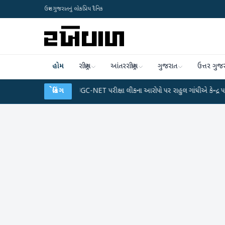
ઉત્તર ગુજરાતનું લોકપ્રિય દૈનિક
હોમ
રાષ્ટ્રીય
આંતરરાષ્ટ્રીય
ગુજરાત
ઉત્તર ગુજ
 પ્લાન
●
UGC-NET પરીક્ષા લીકના આરોપો પર રાહુલ ગાંધીએ કેન્દ્ર પર પ્રહાર કર્યા
બ્રેકિંગ