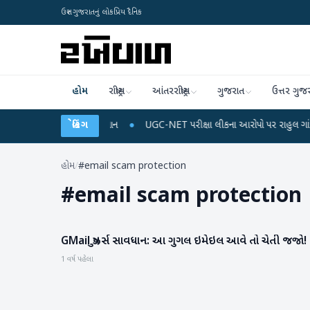
ઉત્તર ગુજરાતનું લોકપ્રિય દૈનિક
હોમ
રાષ્ટ્રીય
આંતરરાષ્ટ્રીય
ગુજરાત
ઉત્તર ગુજ
િચાર્જ અને ડેટા પ્લાન
બ્રેકિંગ
●
UGC-NET પરીક્ષા લીકના આરોપો પર રાહુલ ગાંધીએ કેન્દ્ર પર 
હોમ
/
#email scam protection
#
email scam protection
GMail યુઝર્સ સાવધાન: આ ગુગલ ઇમેઇલ આવે તો ચેતી જજો!
ગેજેટ
1 વર્ષ પહેલા