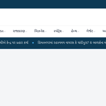
રાત
રાજકારણ
બિઝનેસ
સ્પોર્ટ્સ
હેલ્થ
ગેજેટ
અન
પ્રહાર કર્યા
●
હિંમતનગરમાં રહસ્યમય વાયરસ કે ચાંદીપુરા? 6 બાળકોના મોતથી ફફડા