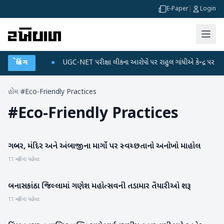
E-Paper
|
Login
ને ડેટા પ્લાન
બ્રેકિંગ
●
UGC-NET પરીક્ષા લીકના આરોપો પર રાહુલ ગાંધીએ કેન્દ્ર પર પ્રહાર ક
હોમ
/
#Eco-Friendly Practices
#
Eco-Friendly Practices
ગબ્બર, મંદિર અને અંબાજીના માર્ગો પર સ્વચ્છતાનો અનોખો માહોલ
બનાસકાંઠા
11 મહિના પહેલા
બનાસકાંઠા જિલ્લામાં ગણેશ મહોત્સવની તડામાર તૈયારીઓ શરૂ
બનાસકાંઠા
11 મહિના પહેલા