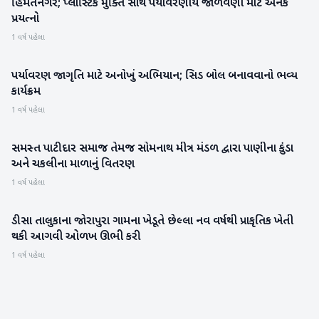
હિંમતનગર; પ્લાસ્ટિક મુક્તિ સાથે પર્યાવરણીય જાળવણી માટે અનેક
સાબરકાંઠા
પ્રયત્નો
1 વર્ષ પહેલા
પર્યાવરણ જાગૃતિ માટે અનોખું અભિયાન; સિડ બોલ બનાવવાનો ભવ્ય
બનાસકાંઠા
કાર્યક્રમ
1 વર્ષ પહેલા
સમસ્ત પાટીદાર સમાજ તેમજ સોમનાથ મીત્ર મંડળ દ્વારા પાણીના કુંડા
બનાસકાંઠા
અને ચકલીના માળાનું વિતરણ
1 વર્ષ પહેલા
ડીસા તાલુકાના જોરાપુરા ગામના ખેડૂતે છેલ્લા નવ વર્ષથી પ્રાકૃતિક ખેતી
બનાસકાંઠા
થકી આગવી ઓળખ ઊભી કરી
1 વર્ષ પહેલા