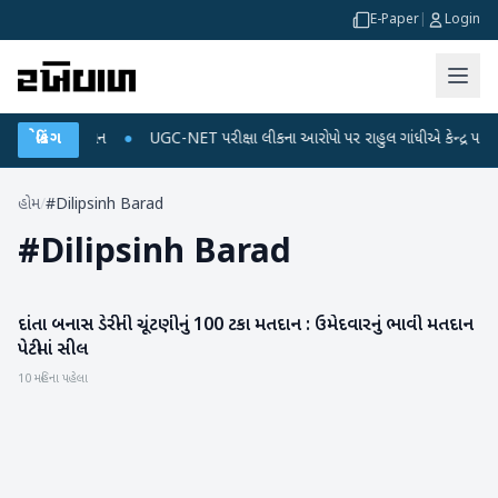
E-Paper
|
Login
જ અને ડેટા પ્લાન
બ્રેકિંગ
●
UGC-NET પરીક્ષા લીકના આરોપો પર રાહુલ ગાંધીએ કેન્દ્ર પર પ્રહાર
હોમ
/
#Dilipsinh Barad
#
Dilipsinh Barad
દાંતા બનાસ ડેરીની ચૂંટણીનું 100 ટકા મતદાન : ઉમેદવારનું ભાવી મતદાન
બનાસકાંઠા
પેટીમાં સીલ
10 મહિના પહેલા