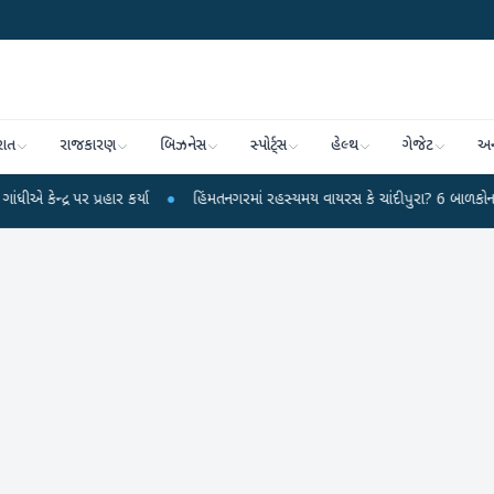
રાત
રાજકારણ
બિઝનેસ
સ્પોર્ટ્સ
હેલ્થ
ગેજેટ
અન
ર પર પ્રહાર કર્યા
●
હિંમતનગરમાં રહસ્યમય વાયરસ કે ચાંદીપુરા? 6 બાળકોના મોતથી