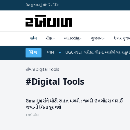
ઉત્તર ગુજરાતનું લોકપ્રિય દૈનિક
હોમ
રાષ્ટ્રીય
આંતરરાષ્ટ્રીય
ગુજરાત
ઉત્તર ગુજ
બાઈલ રિચાર્જ અને ડેટા પ્લાન
બ્રેકિંગ
●
UGC-NET પરીક્ષા લીકના આરોપો પર રાહુલ ગાંધીએ કેન્દ્
હોમ
/
#Digital Tools
#
Digital Tools
Gmail યુઝર્સને મોટી રાહત મળશે : જલ્દી ઇનબોક્સ ભરાઈ
સાયન્સ & ટેકનોલોજી
જવાની ચિંતા દૂર થશે
1 વર્ષ પહેલા