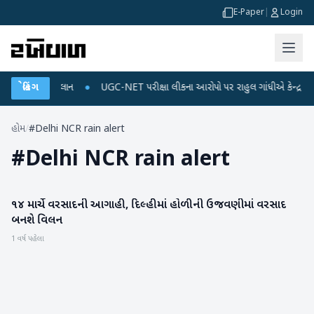
E-Paper
|
Login
્જ અને ડેટા પ્લાન
બ્રેકિંગ
●
UGC-NET પરીક્ષા લીકના આરોપો પર રાહુલ ગાંધીએ કેન્દ્ર પર પ્રહા
હોમ
/
#Delhi NCR rain alert
#
Delhi NCR rain alert
૧૪ માર્ચે વરસાદની આગાહી, દિલ્હીમાં હોળીની ઉજવણીમાં વરસાદ
હવામાન
બનશે વિલન
1 વર્ષ પહેલા