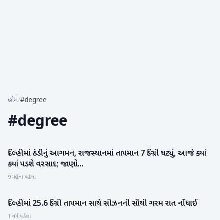
હોમ
/
#degree
#
degree
દિલ્હીમાં ઠંડીનું આગમન, રાજસ્થાનમાં તાપમાન 7 ડિગ્રી ઘટ્યું, આજે ક્યાં
રાષ્ટ્રીય
ક્યાં પડશે વરસાદ; જાણો...
9 મહિના પહેલા
દિલ્હીમાં 25.6 ડિગ્રી તાપમાન સાથે સીઝનની સૌથી ગરમ રાત નોંધાઈ
હવામાન
1 વર્ષ પહેલા