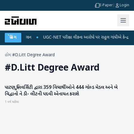
E-Paper
|
Login
્જ અને ડેટા પ્લાન
બ્રેકિંગ
●
UGC-NET પરીક્ષા લીકના આરોપો પર રાહુલ ગાંધીએ કેન્દ્ર પર પ્રહા
હોમ
/
#D.Litt Degree Award
#
D.Litt Degree Award
પાટણ યુનિવર્સિટી દ્વારા 359 વિધાર્થીઓને 444 ગોલ્ડ મેડલ અને બે
પાટણ
વિદ્વાનો ને ડી- લીટની પદવી એનાયત કરાશે
1 વર્ષ પહેલા