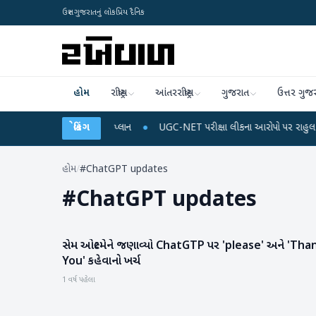
ઉત્તર ગુજરાતનું લોકપ્રિય દૈનિક
હોમ
રાષ્ટ્રીય
આંતરરાષ્ટ્રીય
ગુજરાત
ઉત્તર ગુજ
ઈલ રિચાર્જ અને ડેટા પ્લાન
બ્રેકિંગ
●
UGC-NET પરીક્ષા લીકના આરોપો પર રાહુલ ગાંધીએ કેન્દ્ર 
હોમ
/
#ChatGPT updates
#
ChatGPT updates
સેમ ઓલ્ટમેને જણાવ્યો ChatGTP પર 'please' અને 'Thank
ગેજેટ
You' કહેવાનો ખર્ચ
1 વર્ષ પહેલા