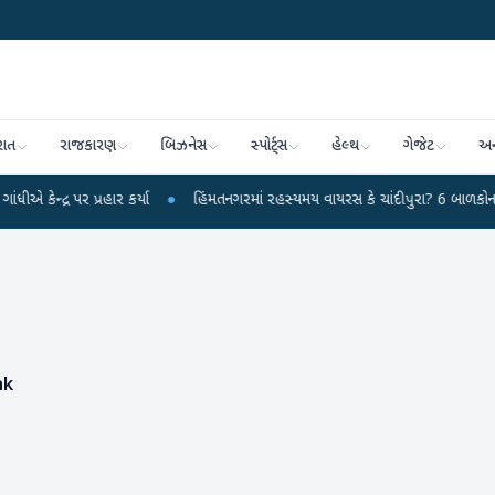
રાત
રાજકારણ
બિઝનેસ
સ્પોર્ટ્સ
હેલ્થ
ગેજેટ
અન
પર પ્રહાર કર્યા
●
હિંમતનગરમાં રહસ્યમય વાયરસ કે ચાંદીપુરા? 6 બાળકોના મોતથી ફ