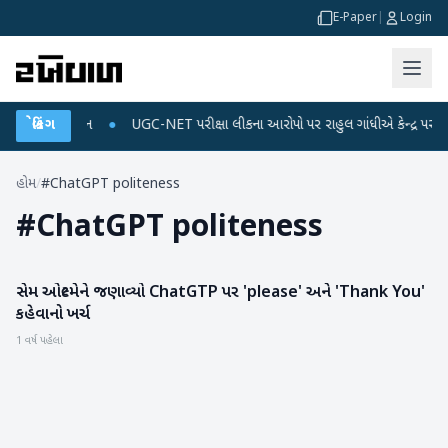
E-Paper
|
Login
અને ડેટા પ્લાન
બ્રેકિંગ
●
UGC-NET પરીક્ષા લીકના આરોપો પર રાહુલ ગાંધીએ કેન્દ્ર પર પ્રહાર 
હોમ
/
#ChatGPT politeness
#
ChatGPT politeness
સેમ ઓલ્ટમેને જણાવ્યો ChatGTP પર 'please' અને 'Thank You'
ગેજેટ
કહેવાનો ખર્ચ
1 વર્ષ પહેલા