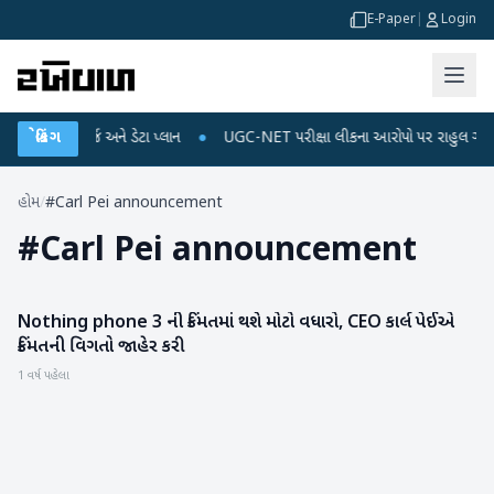
E-Paper
|
Login
ોબાઈલ રિચાર્જ અને ડેટા પ્લાન
બ્રેકિંગ
●
UGC-NET પરીક્ષા લીકના આરોપો પર રાહુલ ગાંધીએ કેન્દ
હોમ
/
#Carl Pei announcement
#
Carl Pei announcement
Nothing phone 3 ની કિંમતમાં થશે મોટો વધારો, CEO કાર્લ પેઈએ
ગેજેટ
કિંમતની વિગતો જાહેર કરી
1 વર્ષ પહેલા