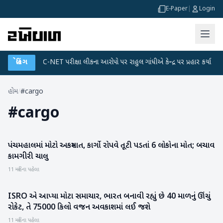
E-Paper
|
Login
ાન
●
બ્રેકિંગ
UGC-NET પરીક્ષા લીકના આરોપો પર રાહુલ ગાંધીએ કેન્દ્ર પર પ્રહાર કર્યા
●
હોમ
/
#cargo
#
cargo
પંચમહાલમાં મોટો અકસ્માત, કાર્ગો રોપવે તૂટી પડતાં 6 લોકોના મોત; બચાવ
ગુજરાત
કામગીરી ચાલુ
11 મહિના પહેલા
ISRO એ આપ્યા મોટા સમાચાર, ભારત બનાવી રહ્યું છે 40 માળનું ઊંચું
રાષ્ટ્રીય
રોકેટ, તે 75000 કિલો વજન અવકાશમાં લઈ જશે
11 મહિના પહેલા