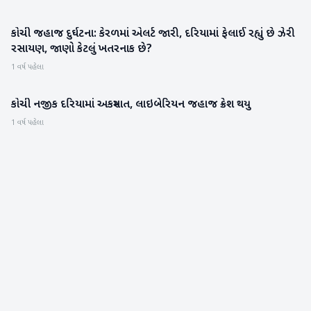
કોચી જહાજ દુર્ઘટના: કેરળમાં એલર્ટ જારી, દરિયામાં ફેલાઈ રહ્યું છે ઝેરી
રાષ્ટ્રીય
રસાયણ, જાણો કેટલું ખતરનાક છે?
1 વર્ષ પહેલા
કોચી નજીક દરિયામાં અકસ્માત, લાઇબેરિયન જહાજ ક્રેશ થયુ
આંતરરાષ્ટ્રીય
1 વર્ષ પહેલા