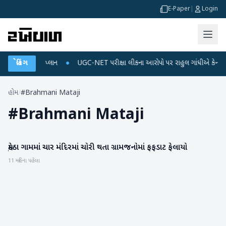
E-Paper
|
Login
ર્જ અને ડેટા પ્લાન
બ્રેકિંગ
●
UGC-NET પરીક્ષા લીકના આરોપો પર રાહુલ ગાંધીએ કેન્દ્ર પર પ્ર
હોમ
/
#Brahmani Mataji
#
Brahmani Mataji
મુડેઠા ગામમાં ચાર મંદિરમાં ચોરી થતા ગ્રામજનોમાં ફફડાટ ફેલાયો
બનાસકાંઠા
11 મહિના પહેલા