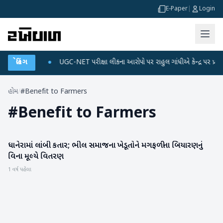
E-Paper
|
Login
ે ડેટા પ્લાન
બ્રેકિંગ
●
UGC-NET પરીક્ષા લીકના આરોપો પર રાહુલ ગાંધીએ કેન્દ્ર પર પ્રહાર કર્
હોમ
/
#Benefit to Farmers
#
Benefit to Farmers
ધાનેરામાં લાંબી કતાર; ભીલ સમાજના ખેડૂતોને મગફળીના બિયારણનું
બનાસકાંઠા
વિના મૂલ્યે વિતરણ
1 વર્ષ પહેલા