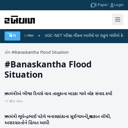
E-Paper
|
Login
ાર્જ અને ડેટા પ્લાન
બ્રેકિંગ
●
UGC-NET પરીક્ષા લીકના આરોપો પર રાહુલ ગાંધીએ કેન્દ્ર પર પ્ર
હોમ
/
#Banaskantha Flood Situation
#
Banaskantha Flood
Situation
મુખ્યમંત્રીએ બીજા દિવસે વાવ તાલુકાના માડકા ગામે લોક સંવાદ કર્યો
બનાસકાંઠા
11 મહિના પહેલા
મુખ્યમંત્રી ભૂપેન્દ્રભાઈ પટેલે બનાસકાંઠાના સુઈગામની મુલાકાત લીધી,
બનાસકાંઠા
અસરગ્રસ્તોને હિંમત આપી