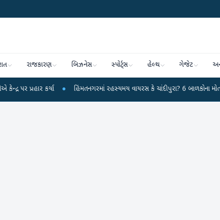
રાત
રાજકારણ
બિઝનેસ
સ્પોર્ટ્સ
હેલ્થ
ગેજેટ
અન
રહાર કર્યા
●
હિંમતનગરમાં રહસ્યમય વાયરસ કે ચાંદીપુરા? 6 બાળકોના મોતથી ફફડાટ