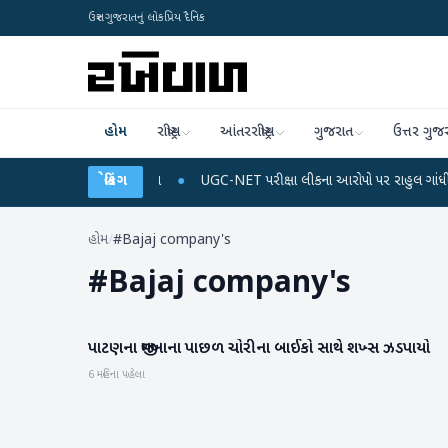
ઉત્તર ગુજરાતનું લોકપ્રિય દૈનિક
હોમ
રાષ્ટ્રીય
આંતરરાષ્ટ્રીય
ગુજરાત
ઉત્તર ગુજ
ચાર્જ અને ડેટા પ્લાન
બ્રેકિંગ
●
UGC-NET પરીક્ષા લીકના આરોપો પર રાહુલ ગાંધીએ કેન્દ્ર પર પ્
હોમ
/
#Bajaj company's
#
Bajaj company's
પાટણના જીમખાના પાછળ ચોરીના બાઈકો સાથે શખ્સ ઝડપાયો
પાટણ
6 મહિના પહેલા