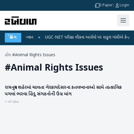
E-Paper
|
Login
ર્જ અને ડેટા પ્લાન
બ્રેકિંગ
●
UGC-NET પરીક્ષા લીકના આરોપો પર રાહુલ ગાંધીએ કેન્દ્ર પર પ્રહ
હોમ
/
#Animal Rights Issues
#
Animal Rights Issues
રાધનપુર શહેરમાં ચાલતા ગેરકાયદેસરના કતલખાનાઓ સામે તાત્કાલિક
પાટણ
પગલાં ભરવા હિંદુ સંગઠનોની ઉગ્ર માંગ
1 વર્ષ પહેલા