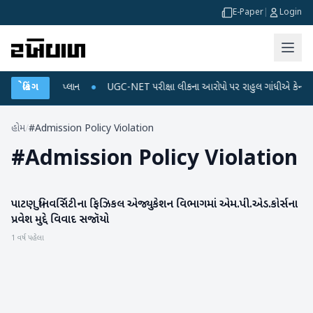
E-Paper
|
Login
ર્જ અને ડેટા પ્લાન
બ્રેકિંગ
●
UGC-NET પરીક્ષા લીકના આરોપો પર રાહુલ ગાંધીએ કેન્દ્ર પર પ્ર
હોમ
/
#Admission Policy Violation
#
Admission Policy Violation
પાટણ યુનિવર્સિટીના ફિઝિકલ એજ્યુકેશન વિભાગમાં એમ.પી.એડ.કોર્સના
પાટણ
પ્રવેશ મુદ્દે વિવાદ સજૉયો
1 વર્ષ પહેલા