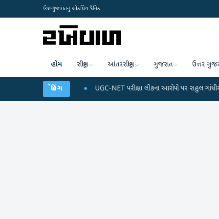
ઉત્તર ગુજરાતનું લોકપ્રિય દૈનિક
હોમ
રાષ્ટ્રીય
આંતરરાષ્ટ્રીય
ગુજરાત
ઉત્તર ગુજ
 અને ડેટા પ્લાન
●
બ્રેકિંગ
UGC-NET પરીક્ષા લીકના આરોપો પર રાહુલ ગાંધીએ કેન્દ્ર પર પ્રહાર 