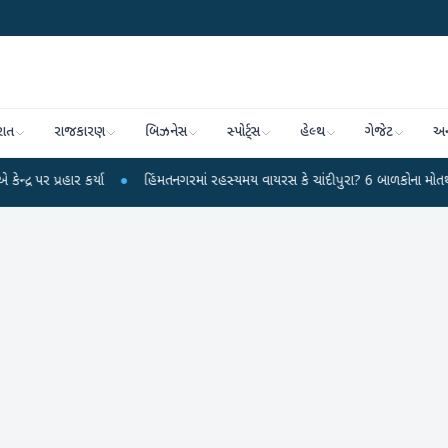
રાત
રાજકારણ
બિઝનેસ
સ્પોર્ટ્સ
હેલ્થ
ગેજેટ
અન
કર્યા
●
હિંમતનગરમાં રહસ્યમય વાયરસ કે ચાંદીપુરા? 6 બાળકોના મોતથી ફફડાટ
●