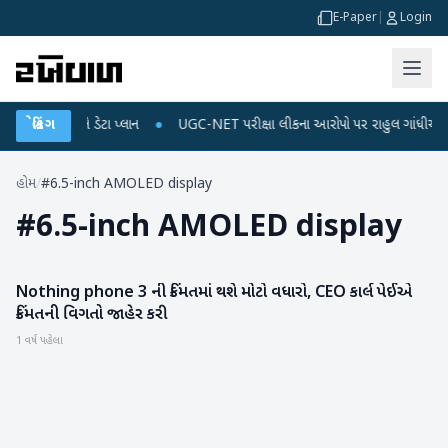
E-Paper
|
Login
 રિચાર્જ અને ડેટા પ્લાન
બ્રેકિંગ
●
UGC-NET પરીક્ષા લીકના આરોપો પર રાહુલ ગાંધીએ કેન્દ્ર પર
હોમ
/
#6.5-inch AMOLED display
#
6.5-inch AMOLED display
Nothing phone 3 ની કિંમતમાં થશે મોટો વધારો, CEO કાર્લ પેઈએ
ગેજેટ
કિંમતની વિગતો જાહેર કરી
1 વર્ષ પહેલા