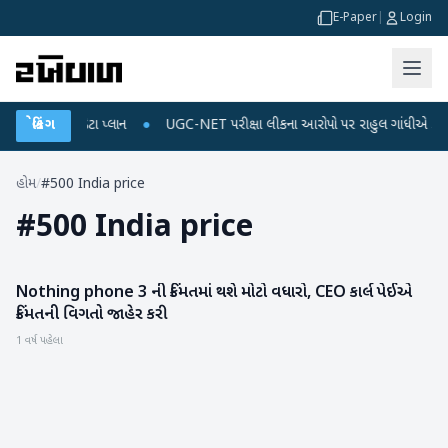
E-Paper
|
Login
િચાર્જ અને ડેટા પ્લાન
બ્રેકિંગ
●
UGC-NET પરીક્ષા લીકના આરોપો પર રાહુલ ગાંધીએ કેન્દ્ર પર પ
હોમ
/
#500 India price
#
500 India price
Nothing phone 3 ની કિંમતમાં થશે મોટો વધારો, CEO કાર્લ પેઈએ
ગેજેટ
કિંમતની વિગતો જાહેર કરી
1 વર્ષ પહેલા