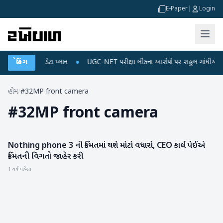
E-Paper
|
Login
 રિચાર્જ અને ડેટા પ્લાન
બ્રેકિંગ
●
UGC-NET પરીક્ષા લીકના આરોપો પર રાહુલ ગાંધીએ કેન્દ્ર પર
હોમ
/
#32MP front camera
#
32MP front camera
Nothing phone 3 ની કિંમતમાં થશે મોટો વધારો, CEO કાર્લ પેઈએ
ગેજેટ
કિંમતની વિગતો જાહેર કરી
1 વર્ષ પહેલા