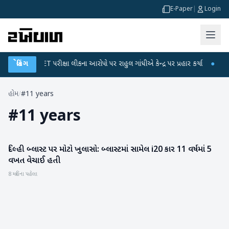
E-Paper
|
Login
●
UGC-NET પરીક્ષા લીકના આરોપો પર રાહુલ ગાંધીએ કેન્દ્ર પર પ્રહાર કર્યા
બ્રેકિંગ
●
હિંમત
હોમ
/
#11 years
#
11 years
દિલ્હી બ્લાસ્ટ પર મોટો ખુલાસો: બ્લાસ્ટમાં સામેલ i20 કાર 11 વર્ષમાં 5
રાષ્ટ્રીય
વખત વેચાઈ હતી
8 મહિના પહેલા