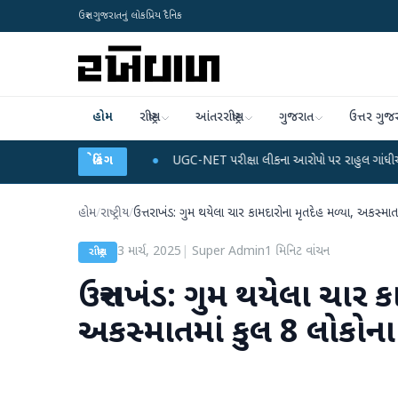
ઉત્તર ગુજરાતનું લોકપ્રિય દૈનિક
હોમ
રાષ્ટ્રીય
આંતરરાષ્ટ્રીય
ગુજરાત
ઉત્તર ગુજ
અને ડેટા પ્લાન
●
બ્રેકિંગ
UGC-NET પરીક્ષા લીકના આરોપો પર રાહુલ ગાંધીએ કેન્દ્ર પર પ્રહાર ક
હોમ
/
રાષ્ટ્રીય
/
ઉત્તરાખંડ: ગુમ થયેલા ચાર કામદારોના મૃતદેહ મળ્યા, અકસ્માત
3 માર્ચ, 2025
|
Super Admin
1
મિનિટ વાંચન
રાષ્ટ્રીય
ઉત્તરાખંડ: ગુમ થયેલા ચાર 
અકસ્માતમાં કુલ 8 લોકોના