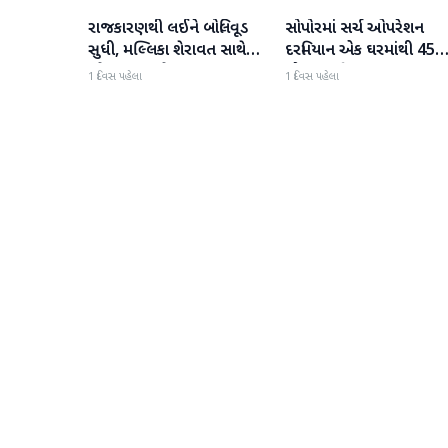
રાજકારણથી લઈને બોલિવૂડ
સોપોરમાં સર્ચ ઓપરેશન
રાષ્ટ્રીય
રાષ્ટ્રીય
સુધી, મલ્લિકા શેરાવત સાથે
દરમિયાન એક ઘરમાંથી 45
જોવા મળ્યા તેજ પ્રતાપ યાદવ
ગોળા મળી આવ્યા
1 દિવસ પહેલા
1 દિવસ પહેલા