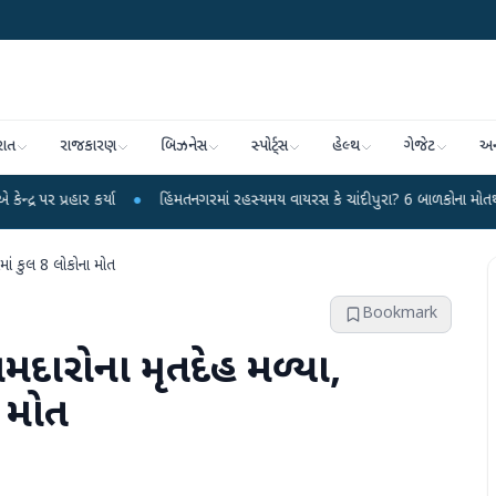
રાત
રાજકારણ
બિઝનેસ
સ્પોર્ટ્સ
હેલ્થ
ગેજેટ
અન
ર્યા
●
હિંમતનગરમાં રહસ્યમય વાયરસ કે ચાંદીપુરા? 6 બાળકોના મોતથી ફફડાટ
●
માં કુલ 8 લોકોના મોત
Bookmark
કામદારોના મૃતદેહ મળ્યા,
 મોત