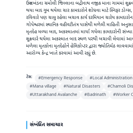
ઉત્તરાખંડના ચમોલી જિલ્લાના બદ્રીનાથ નજીક માના ગામમાં શુક્રવ
થયા બાદ ગુમ થયેલા ચાર કામદારોને શોધવા માટે સ્નિફર ડોગ્સ,
રવિવારે પણ ચાલુ રહેલા બચાવ કાર્ય દરમિયાન ચારેય કામદારોના
ગોપેશ્વરમાં સ્થાનિક વહીવટીતંત્ર પાસેથી મળેલી માહિતી અનુસ
મૃતદેહ મળ્યા બાદ, અકસ્માતમાં માર્યા ગયેલા કામદારોની સંખ
શુક્રવારે થયેલા અકસ્માત બાદ સ્થળ પરથી બચાવી લેવામાં આવે
મળેલા મૃતકોના મૃતદેહોને હેલિકોપ્ટર દ્વારા જ્યોતિર્મઠ લાવવામા
આરોગ્ય કેન્દ્ર ખાતે કરવામાં આવી રહ્યું છે.
ટેગ્સ:
#
Emergency Response
#
Local Administration
#
Mana village
#
Natural Disasters
#
Chamoli Dis
#
Uttarakhand Avalanche
#
Badrinath
#
Worker C
સંબંધિત સમાચાર