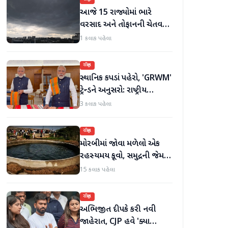
આજે 15 રાજ્યોમાં ભારે
વરસાદ અને તોફાનની ચેતવણી
જારી
1 કલાક પહેલા
રાષ્ટ્રીય
સ્થાનિક કપડાં પહેરો, 'GRWM'
ટ્રેન્ડને અનુસરો: રાષ્ટ્રીય
હાથવણાટ દિવસ પર
3 કલાક પહેલા
પ્રધાનમંત્રી મોદી
રાષ્ટ્રીય
મોરબીમાં જોવા મળેલો એક
રહસ્યમય કૂવો, સમુદ્રની જેમ
હિલોળા ખાતું પાણી
15 કલાક પહેલા
રાષ્ટ્રીય
અભિજીત દીપકે કરી નવી
જાહેરાત, CJP હવે 'ક્યા