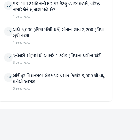
SBI માં 12 મહિનાની FD પર કેટલું વ્યાજ મળશે, વરિષ્ઠ
05
નાગરિકોને શું લાભ મળે છે?
1 દિવસ પહેલા
ચાંદી 5,000 રૂપિયા મોંઘી થઈ, સોનાના ભાવ 2,200 રૂપિયા
06
સુધી વધ્યા
1 દિવસ પહેલા
જ્વેલરી શોરૂમમાંથી આશરે 1 કરોડ રૂપિયાના દાગીના ચોરી
07
6 દિવસ પહેલા
બાંકીપુર વિધાનસભા બેઠક પર પ્રશાંત કિશોર 8,000 થી વધુ
08
મતોથી આગળ
3 દિવસ પહેલા