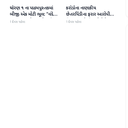
ધોરણ ૧ ના પાઠ્યપુસ્તકમાં
કરોડોના નાણાકીય
રાષ્ટ્રીય
રાષ્ટ્રીય
બીજી એક મોટી ભૂલ: "વંદે
છેતરપિંડીના ફરાર આરોપી
ઉત્કલ જનની" શબ્દો અને
વિશાખા રાઠોડને યુએઈથી
1 દિવસ પહેલા
1 દિવસ પહેલા
રાષ્ટ્રગીત ખોટી રીતે છાપવામાં
ભારત લાવવામાં આવ્યો
આવ્યા