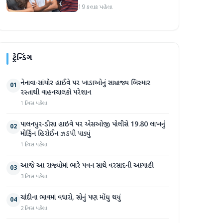
બોલતી પબ્લિક' અભિયાન શરૂ
19 કલાક પહેલા
કરશે
ટ્રેન્ડિંગ
નેનાવા-સાંચોર હાઈવે પર ખાડાઓનું સામ્રાજ્ય બિસ્માર
01
રસ્તાથી વાહનચાલકો પરેશાન
1 દિવસ પહેલા
પાલનપુર-ડીસા હાઇવે પર એસઓજી પોલીસે 19.80 લાખનું
02
મોર્ફિન હિરોઈન ઝડપી પાડ્યું
1 દિવસ પહેલા
આજે આ રાજ્યોમાં ભારે પવન સાથે વરસાદની આગાહી
03
3 દિવસ પહેલા
ચાંદીના ભાવમાં વધારો, સોનું પણ મોંઘુ થયું
04
2 દિવસ પહેલા