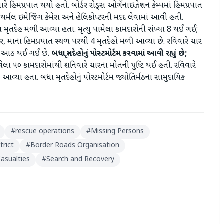
ારે હિમપ્રપાત થયો હતો. બોર્ડર રોડ્સ ઓર્ગેનાઇઝેશન કેમ્પમાં હિમપ્રપાત
 થર્મલ ઇમેજિંગ કેમેરા અને હેલિકોપ્ટરની મદદ લેવામાં આવી હતી.
 મૃતદેહ મળી આવ્યા હતા. મૃત્યુ પામેલા કામદારોની સંખ્યા 8 થઈ ગઈ;
ાર, માના હિમપ્રપાત સ્થળ પરથી 4 મૃતદેહો મળી આવ્યા છે. રવિવારે ચાર
્યા આઠ થઈ ગઈ છે.
બધા મૃતદેહોનું પોસ્ટમોર્ટમ કરવામાં આવી રહ્યું છે;
લા ૫૦ કામદારોમાંથી શનિવારે ચારના મોતની પુષ્ટિ થઈ હતી. રવિવારે
ં આવ્યા હતા. બધા મૃતદેહોનું પોસ્ટમોર્ટમ જ્યોતિર્મઠના સામુદાયિક
#
rescue operations
#
Missing Persons
trict
#
Border Roads Organisation
asualties
#
Search and Recovery